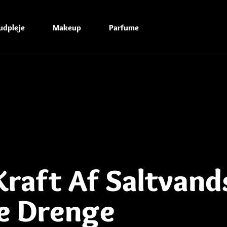
udpleje
Makeup
Parfume
raft Af Saltvand
le Drenge