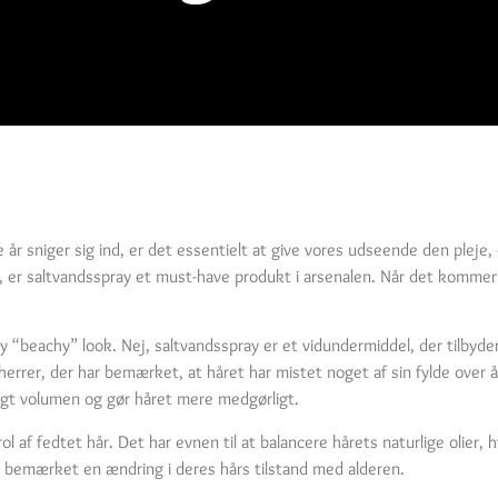
år sniger sig ind, er det essentielt at give vores udseende den pleje, d
e, er saltvandsspray et must-have produkt i arsenalen. Når det kommer 
y “beachy” look. Nej, saltvandsspray er et vidundermiddel, der tilbyde
e herrer, der har bemærket, at håret har mistet noget af sin fylde over
eligt volumen og gør håret mere medgørligt.
l af fedtet hår. Det har evnen til at balancere hårets naturlige olier, 
ar bemærket en ændring i deres hårs tilstand med alderen.