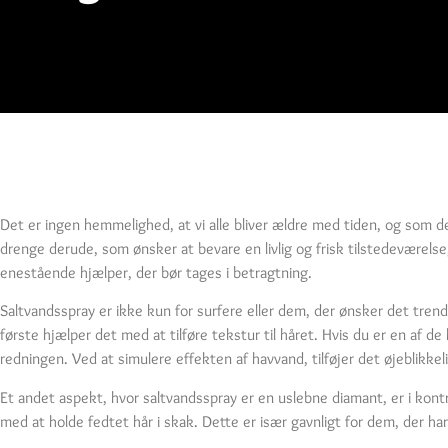
Det er ingen hemmelighed, at vi alle bliver ældre med tiden, og som de 
drenge derude, som ønsker at bevare en livlig og frisk tilstedeværels
enestående hjælper, der bør tages i betragtning.
Saltvandsspray er ikke kun for surfere eller dem, der ønsker det trend
første hjælper det med at tilføre tekstur til håret. Hvis du er en af d
redningen. Ved at simulere effekten af havvand, tilføjer det øjeblikk
Et andet aspekt, hvor saltvandsspray er en uslebne diamant, er i kontro
med at holde fedtet hår i skak. Dette er især gavnligt for dem, der h