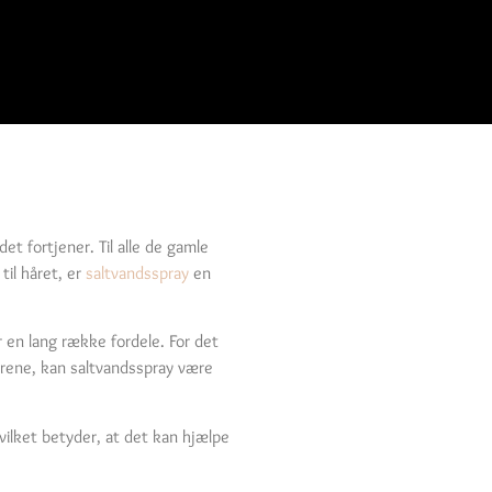
et fortjener. Til alle de gamle
til håret, er
saltvandsspray
en
r en lang række fordele. For det
 årene, kan saltvandsspray være
hvilket betyder, at det kan hjælpe