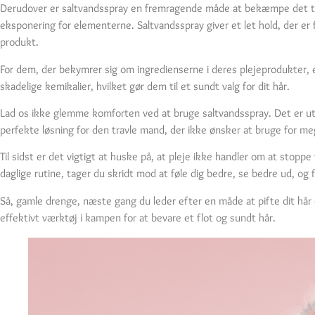
Derudover er saltvandsspray en fremragende måde at bekæmpe det til t
eksponering for elementerne. Saltvandsspray giver et let hold, der er f
produkt.
For dem, der bekymrer sig om ingredienserne i deres plejeprodukter, e
skadelige kemikalier, hvilket gør dem til et sundt valg for dit hår.
Lad os ikke glemme komforten ved at bruge saltvandsspray. Det er utrol
perfekte løsning for den travle mand, der ikke ønsker at bruge for meg
Til sidst er det vigtigt at huske på, at pleje ikke handler om at sto
daglige rutine, tager du skridt mod at føle dig bedre, se bedre ud, og frem
Så, gamle drenge, næste gang du leder efter en måde at pifte dit hår o
effektivt værktøj i kampen for at bevare et flot og sundt hår.