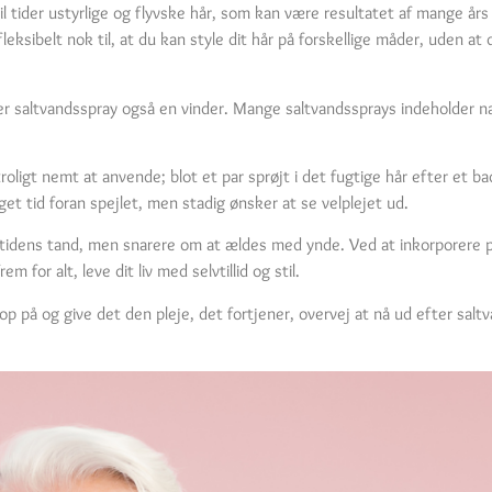
ider ustyrlige og flyvske hår, som kan være resultatet af mange års 
leksibelt nok til, at du kan style dit hår på forskellige måder, uden a
r saltvandsspray også en vinder. Mange saltvandssprays indeholder natu
igt nemt at anvende; blot et par sprøjt i det fugtige hår efter et bad
et tid foran spejlet, men stadig ønsker at se velplejet ud.
ppe tidens tand, men snarere om at ældes med ynde. Ved at inkorporere 
 for alt, leve dit liv med selvtillid og stil.
p på og give det den pleje, det fortjener, overvej at nå ud efter saltv